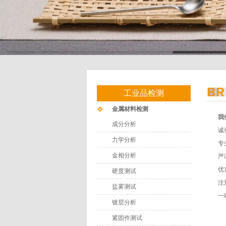
工业品检测
金属材料检测
我
成分分析
诚
力学分析
专
金相分析
严
优
硬度测试
注
盐雾测试
一
镀层分析
紧固件测试