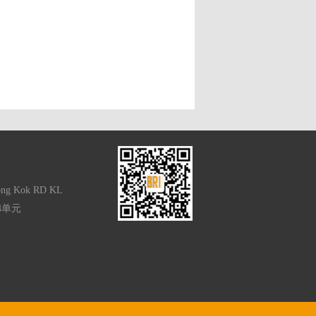
Mong Kok RD KL
4单元