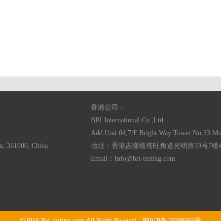
香港公司：
BRI International Co.,Ltd.
Add:Unit 04,7/F Bright Way Tower No.33 
n, 361000, China
地址：香港吉隆坡塔旺角道光明路33号7楼
Email：
Info@bri-testing.com
©2016
Bri-testing.com
All Right Reseved.
闽ICP备15008669号