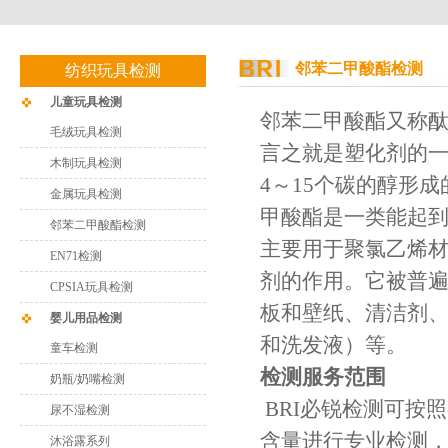
邻苯二甲酸酯检测
纺织玩具检测
儿童玩具检测
邻苯二甲酸酯又称酞
毛绒玩具检测
言之就是塑化剂的
木制玩具检测
4～15个碳的醇形
金属玩具检测
甲酸酯是一类能起
邻苯二甲酸酯检测
主要用于聚氯乙烯
EN71检测
剂的作用。它被普
CPSIA玩具检测
板和壁纸、清洁剂
婴儿用品检测
和洗发液）等。
童车检测
检测服务范围
奶瓶/奶嘴检测
BRI必锐检测可按
尿不湿检测
含量进行专业检测
沐浴露系列