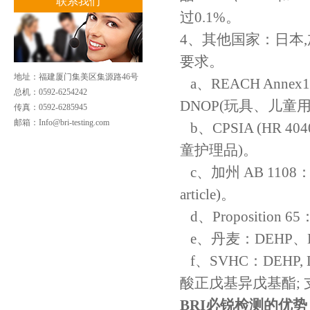
联系我们
过0.1%。
4、其他国家：日本
要求。
地址：福建厦门集美区集源路46号
a、REACH Annex17((
总机：0592-6254242
DNOP(玩具、儿童用
传真：0592-6285945
邮箱：
Info@bri-testing.com
b、CPSIA (HR 404
童护理品)。
c、加州 AB 1108：DEHP
article)。
d、Proposition 65
e、丹麦：DEHP、D
f、SVHC：DEHP, DB
酸正戊基异戊基酯; 
BRI必锐检测的优势