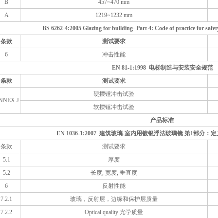
B
457~470 mm
A
1219~1232 mm
BS 6262-4:2005 Glazing for building- Part 4: Code of practice for safe
条款
测试要求
6
冲击性能
EN 81-1:1998 电梯制造与安装安全规范
条款
测试要求
硬摆锤冲击试验
NNEX J
软摆锤冲击试验
产品标准
EN 1036-1:2007 建筑玻璃-室内用镀银浮法玻璃镜 第1部分
条款
测试要求
5.1
厚度
5.2
长度, 宽度, 垂直度
6
反射性能
7.2.1
玻璃，反射层，边缘和保护层质量
7.2.2
Optical quality 光学质量