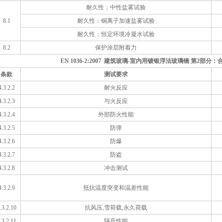
耐久性：中性盐雾试验
8.1
耐久性：铜离子加速盐雾试验
耐久性：恒定环境冷凝水试验
8.2
保护涂层附着力
EN 1036-2:2007 建筑玻璃-室内用镀银浮法玻璃镜 第2部
条款
测试要求
4.3.2.2
耐火反应
4.3.2.3
与火反应
4.3.2.4
外部防火性能
4.3.2.5
防弹
4.3.2.6
防爆
4.3.2.7
防盗
4.3.2.8
冲击测试
4.3.2.9
抵抗温度突变和温差性能
.3.2.10
抗风压,雪荷载,永久荷载
.3.2.11
隔音性能