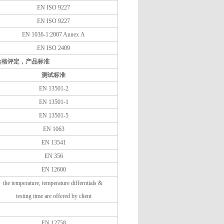
EN ISO 9227
EN ISO 9227
EN 1036-1:2007 Annex A
EN ISO 2409
分：合格评定，产品标准
测试标准
EN 13501-2
EN 13501-1
EN 13501-5
EN 1063
EN 13541
EN 356
EN 12600
the temperature, temperature differntials &
testing time are offered by client
EN 12758