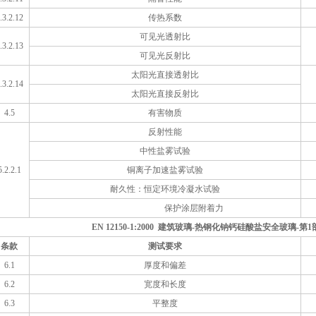
.3.2.12
传热系数
可见光透射比
.3.2.13
可见光反射比
太阳光直接透射比
.3.2.14
太阳光直接反射比
4.5
有害物质
反射性能
中性盐雾试验
5.2.2.1
铜离子加速盐雾试验
耐久性：恒定环境冷凝水试验
保护涂层附着力
EN 12150-1:2000 建筑玻璃-热钢化钠钙硅酸盐安全玻璃-
条款
测试要求
6.1
厚度和偏差
6.2
宽度和长度
6.3
平整度