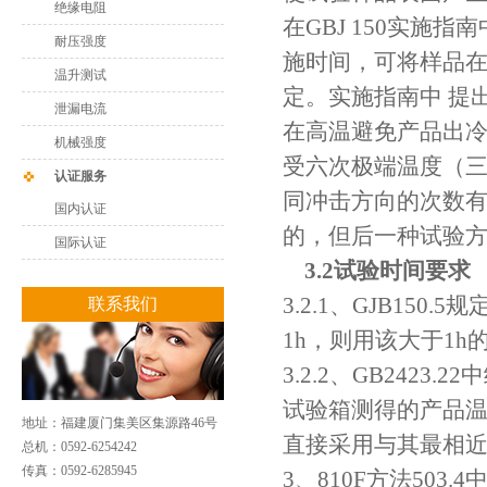
绝缘电阻
在GBJ 150实
耐压强度
施时间，可将样品在
温升测试
定。实施指南中 提
泄漏电流
在高温避免产品出
机械强度
受六次极端温度（三
认证服务
同冲击方向的次数
国内认证
的，但后一种试验方
国际认证
3.2试验时间要求
3.2.1、GJB15
联系我们
1h，则用该大于1h
3.2.2、GB242
试验箱测得的产品
地址：福建厦门集美区集源路46号
直接采用与其最相
总机：0592-6254242
传真：0592-6285945
3、810F方法50