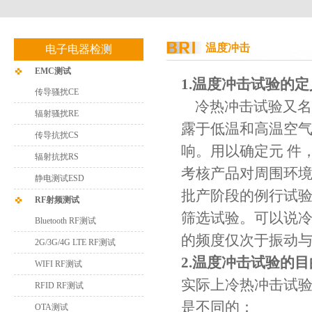
温度冲击
电子电器检测
EMC测试
1.温度冲击试验的定
传导骚扰CE
冷热冲击试验又名
辐射骚扰RE
露于低温和高温空
传导抗扰CS
响。用以确定元 件
辐射抗扰RS
考核产品对周围环
静电测试ESD
批产阶段的例行试验
RF射频测试
筛选试验。可以说
Bluetooth RF测试
的频度仅次于振动
2G/3G/4G LTE RF测试
2.温度冲击试验的目
WIFI RF测试
实际上冷热冲击试
RFID RF测试
是不同的：
OTA测试